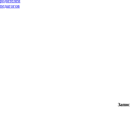
 родителей
 педагогов
Записаться н