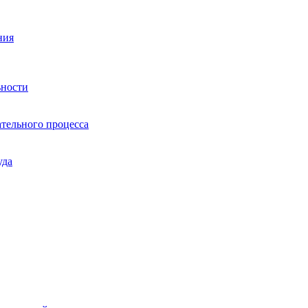
ния
ьности
тельного процесса
уда