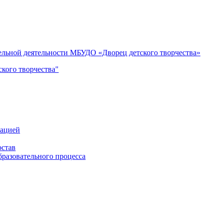
тельной деятельности МБУДО «Дворец детского творчества»
кого творчества"
зацией
остав
бразовательного процесса