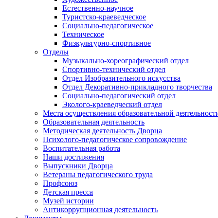
Естественно-научное
Туристско-краеведческое
Социально-педагогическое
Техническое
Физкультурно-спортивное
Отделы
Музыкально-хореографический отдел
Спортивно-технический отдел
Отдел Изобразительного искусства
Отдел Декоративно-прикладного творчества
Социально-педагогический отдел
Эколого-краеведческий отдел
Места осуществления образовательной деятельност
Образовательная деятельность
Методическая деятельность Дворца
Психолого-педагогическое сопровождение
Воспитательная работа
Наши достижения
Выпускники Дворца
Ветераны педагогического труда
Профсоюз
Детская пресса
Музей истории
Антикоррупционная деятельность