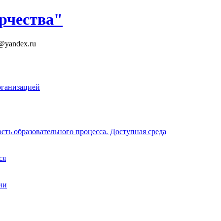
рчества"
k@yandex.ru
рганизацией
ть образовательного процесса. Доступная среда
ся
ии