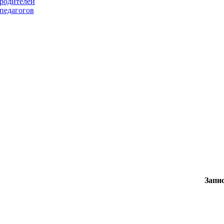
 родителей
 педагогов
Записаться н