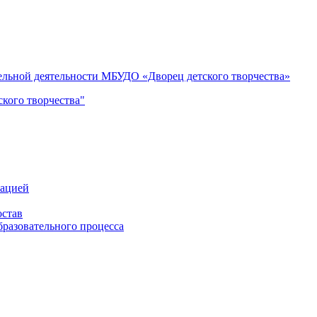
тельной деятельности МБУДО «Дворец детского творчества»
кого творчества"
зацией
остав
бразовательного процесса