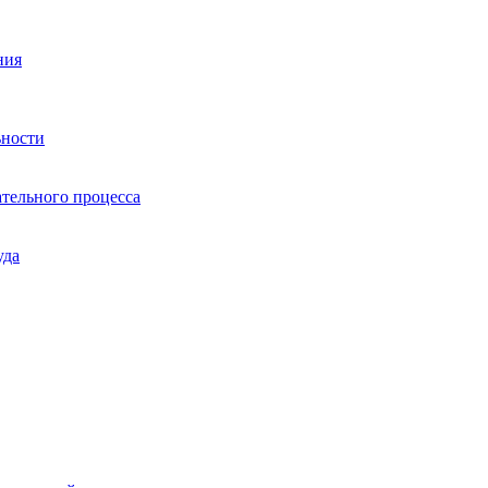
ния
ьности
тельного процесса
уда