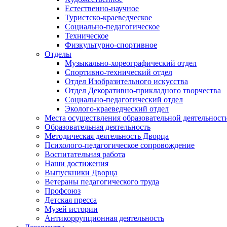
Естественно-научное
Туристско-краеведческое
Социально-педагогическое
Техническое
Физкультурно-спортивное
Отделы
Музыкально-хореографический отдел
Спортивно-технический отдел
Отдел Изобразительного искусства
Отдел Декоративно-прикладного творчества
Социально-педагогический отдел
Эколого-краеведческий отдел
Места осуществления образовательной деятельност
Образовательная деятельность
Методическая деятельность Дворца
Психолого-педагогическое сопровождение
Воспитательная работа
Наши достижения
Выпускники Дворца
Ветераны педагогического труда
Профсоюз
Детская пресса
Музей истории
Антикоррупционная деятельность