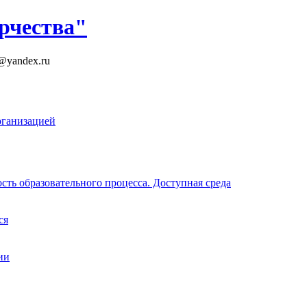
рчества"
k@yandex.ru
рганизацией
ть образовательного процесса. Доступная среда
ся
ии