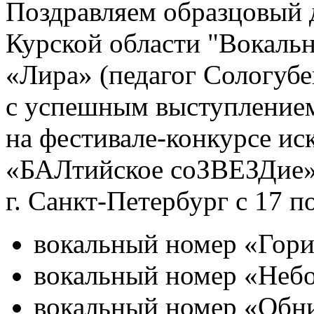
Поздравляем образцовый 
Курской области "Вокаль
«Лира» (педагог
Сологубен
с успешным
выступление
на фестивале-конкурсе
ис
«БАЛтийское соЗВЕЗДие»,
г. Санкт-Петербург
с
17 п
вокальный номер «Гор
вокальный номер
«Неб
вокальный номер «Обн